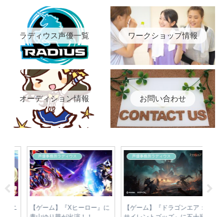
ラディウス声優一覧
ワークショップ情報
オーディション情報
お問い合わせ
声優事務所ラディウス
声優事務所ラディウス
』に
【ゲーム】『ドラゴンエア：
【外画】『黙ってられない！
【
サイレントゴッズ』に五十嵐
ママの名にかけて戦う！』に
ゃ