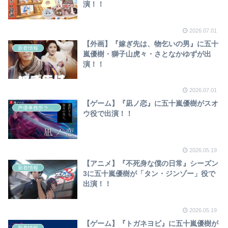
演！！
2026.07.01
【外画】『嫁ぎ先は、物乞いの男』に五十
新着情報
嵐優樹・獅子山虎々・さとなかゆずが出
演！！
2026.07.01
【ゲーム】『凪ノ恋』に五十嵐優樹がスオ
声優事務所ラディウス
ウ役で出演！！
2026.05.19
【アニメ】『不死身な僕の日常』シーズン
新着情報
3に五十嵐優樹が「タン・ジンゾー」役で
出演！！
2026.05.19
【ゲーム】『トガネヨビ』に五十嵐優樹が
新着情報