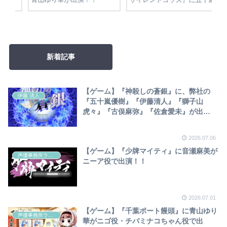
優樹・青山ゆり華・伊藤清
獅子山虎々が「顧池白」役で
親
人・獅子山虎々が出演！！
出演！！
新着記事
【ゲーム】『神殺しの蒼銀』に、弊社の
伊藤 清人
『五十嵐優樹』『伊藤清人』『獅子山
虎々』『古俣麻弥』『佐倉愛未』が出
演！！！
2026.07.06
【ゲーム】『少牌マイティ』に音瀬麻美が
声優事務所ラディウス
ニーア役で出演！！
2026.07.01
【ゲーム】『千葉ポート饅頭』に青山ゆり
声優事務所ラディウス
華がニゴ役・チバミナコちゃん役で出