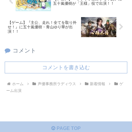
五十嵐優樹が「王様」役で出演！！
【ゲーム】『主公、走れ！全てを取り外
せ！』に五十嵐優樹・青山ゆり華が出
演！！
コメント
コメントを書き込む
ホーム
声優事務所ラディウス
新着情報
ゲ
ーム出演
PAGE TOP