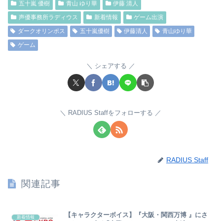
五十嵐 優樹
青山 ゆり華
伊藤 清人
声優事務所ラディウス
新着情報
ゲーム出演
ダークオリンポス
五十嵐優樹
伊藤清人
青山ゆり華
ゲーム
シェアする
RADIUS Staffをフォローする
RADIUS Staff
関連記事
【キャラクターボイス】『大阪・関西万博 』にさ
新着情報