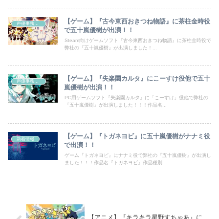
【ゲーム】『古今東西おきつね物語』に茶柱金時役
声優事務所ラディウス
で五十嵐優樹が出演！！
Steam向けゲームソフト『古今東西おきつね物語』に茶柱金時役で
弊社の『五十嵐優樹』が出演しました！...
【ゲーム】『失楽園カルタ』にこーすけ役他で五十
声優事務所ラディウス
嵐優樹が出演！！
PC用ゲームソフト『失楽園カルタ』に「こーすけ」役他で弊社の
『五十嵐優樹』が出演しました！！！作品名...
【ゲーム】『トガネヨビ』に五十嵐優樹がナナミ役
新着情報
で出演！！
ゲーム『トガネヨビ』にナナミ役で弊社の『五十嵐優樹』が出演し
ました！！！作品名『トガネヨビ』作品種別...
【アニメ】『キラキラ星野すちゃあ』に