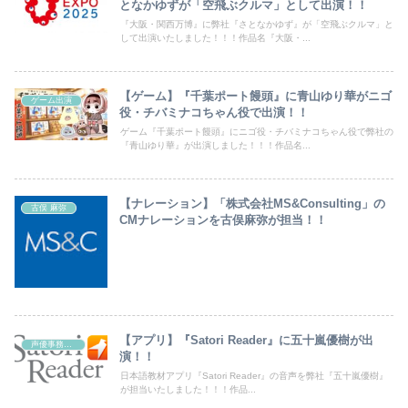
となかゆずが「空飛ぶクルマ」として出演！！
『大阪・関西万博』に弊社『さとなかゆず』が「空飛ぶクルマ」と
して出演いたしました！！！作品名『大阪・...
【ゲーム】『千葉ポート饅頭』に青山ゆり華がニゴ
ゲーム出演
役・チバミナコちゃん役で出演！！
ゲーム『千葉ポート饅頭』にニゴ役・チバミナコちゃん役で弊社の
『青山ゆり華』が出演しました！！！作品名...
【ナレーション】「株式会社MS&Consulting」の
古俣 麻弥
CMナレーションを古俣麻弥が担当！！
【アプリ】『Satori Reader』に五十嵐優樹が出
声優事務所ラディウス
演！！
日本語教材アプリ『Satori Reader』の音声を弊社『五十嵐優樹』
が担当いたしました！！！作品...