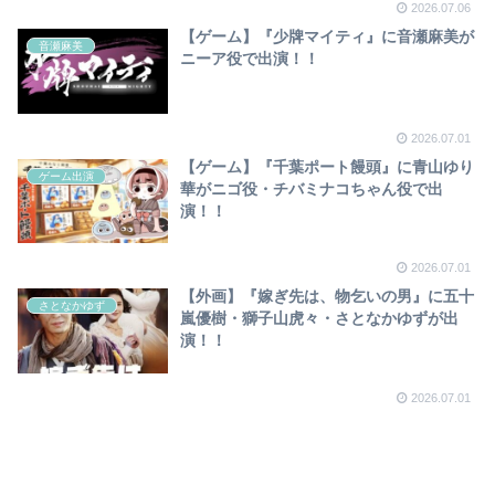
2026.07.06
【ゲーム】『少牌マイティ』に音瀬麻美が
音瀬麻美
ニーア役で出演！！
2026.07.01
【ゲーム】『千葉ポート饅頭』に青山ゆり
ゲーム出演
華がニゴ役・チバミナコちゃん役で出
演！！
2026.07.01
【外画】『嫁ぎ先は、物乞いの男』に五十
さとなかゆず
嵐優樹・獅子山虎々・さとなかゆずが出
演！！
2026.07.01