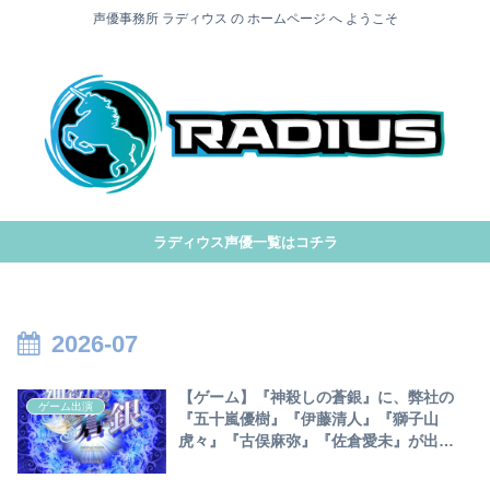
声優事務所 ラディウス の ホームページ へ ようこそ
ラディウス声優一覧はコチラ
2026-07
【ゲーム】『神殺しの蒼銀』に、弊社の
ゲーム出演
『五十嵐優樹』『伊藤清人』『獅子山
虎々』『古俣麻弥』『佐倉愛未』が出
演！！！