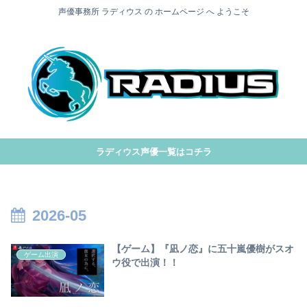
声優事務所 ラディウス の ホームページ へ ようこそ
ラディウス声優一覧はコチラ
2026-05
【ゲーム】『凪ノ恋』に五十嵐優樹がスオ
ゲーム出演
ウ役で出演！！