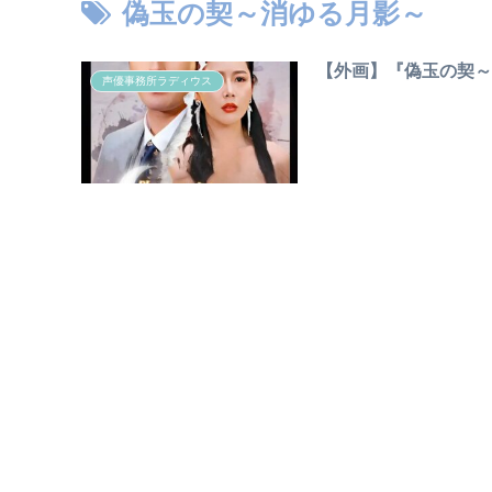
偽玉の契～消ゆる月影～
【外画】『偽玉の契
声優事務所ラディウス