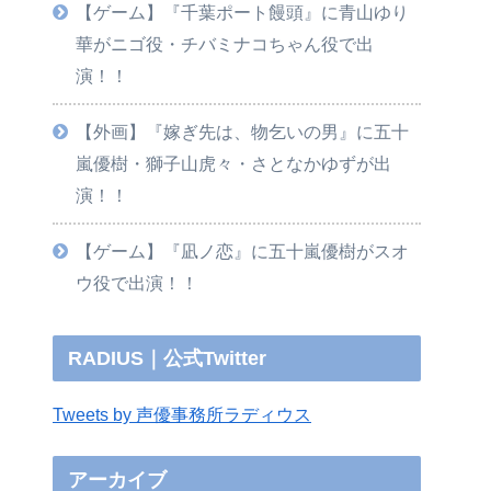
【ゲーム】『千葉ポート饅頭』に青山ゆり
華がニゴ役・チバミナコちゃん役で出
演！！
【外画】『嫁ぎ先は、物乞いの男』に五十
嵐優樹・獅子山虎々・さとなかゆずが出
演！！
【ゲーム】『凪ノ恋』に五十嵐優樹がスオ
ウ役で出演！！
RADIUS｜公式Twitter
Tweets by 声優事務所ラディウス
アーカイブ