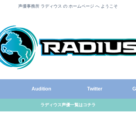
声優事務所 ラディウス の ホームページ へ ようこそ
Audition
Twitter
G
ラディウス声優一覧はコチラ