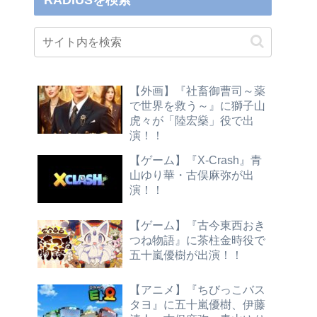
RADIUSを検索
【外画】『社畜御曹司～薬
で世界を救う～』に獅子山
虎々が「陸宏燊」役で出
演！！
【ゲーム】『X-Crash』青
山ゆり華・古俣麻弥が出
演！！
【ゲーム】『古今東西おき
つね物語』に茶柱金時役で
五十嵐優樹が出演！！
【アニメ】『ちびっこバス
タヨ』に五十嵐優樹、伊藤