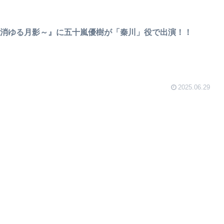
～消ゆる月影～』に五十嵐優樹が「秦川」役で出演！！
2025.06.29