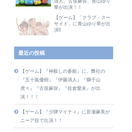
清人、古俣麻弥、青山ゆり
華が出演！！
【ゲーム】「クラブ・スー
サイド」に青山ゆり華が出
演‼️
最近の投稿
【ゲーム】『神殺しの蒼銀』に、弊社の
『五十嵐優樹』『伊藤清人』『獅子山
虎々』『古俣麻弥』『佐倉愛未』が出
演！！！
【ゲーム】『少牌マイティ』に音瀬麻美が
ニーア役で出演！！