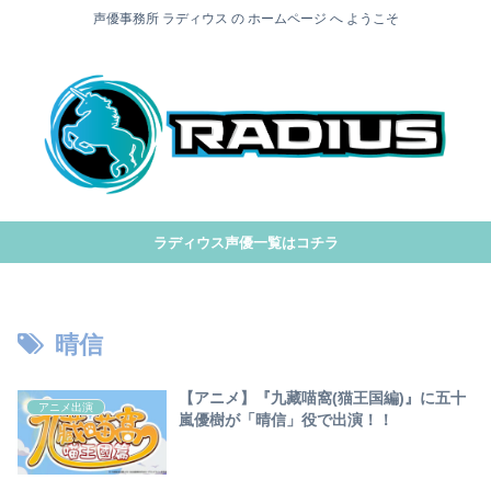
声優事務所 ラディウス の ホームページ へ ようこそ
ラディウス声優一覧はコチラ
晴信
【アニメ】『九藏喵窩(猫王国編)』に五十
アニメ出演
嵐優樹が「晴信」役で出演！！