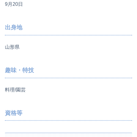
9月20日
出身地
山形県
趣味・特技
料理/園芸
資格等