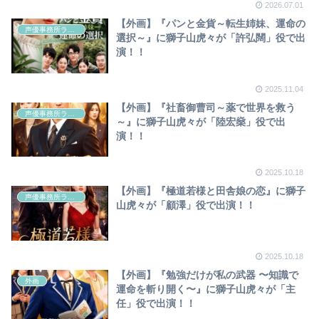
2026.07.01
【外画】『パンと金貨～転生姉妹、運命の
声優事務所ラディウス
選択～』に獅子山虎々が「許弘闊」役で出
演！！
2025.11.04
【外画】『社畜御曹司～薬で世界を救う
声優事務所ラディウス
～』に獅子山虎々が「陸宏燊」役で出
演！！
2025.10.18
【外画】『極道若様と田舎娘の恋』に獅子
声優事務所ラディウス
山虎々が「顧澤」役で出演！！
2025.10.18
【外画】『勉強だけが私の武器 〜知識で
外画
運命を斬り開く〜』に獅子山虎々が「主
任」役で出演！！