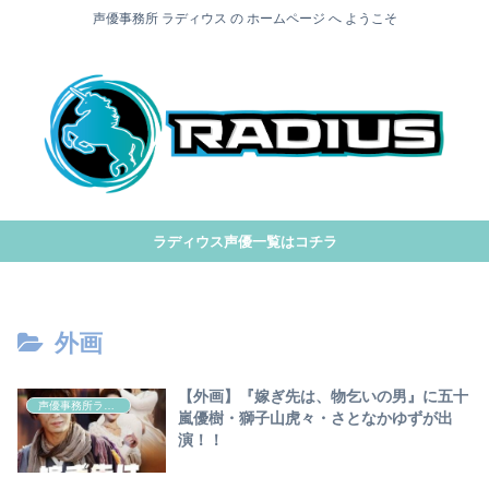
声優事務所 ラディウス の ホームページ へ ようこそ
ラディウス声優一覧はコチラ
外画
【外画】『嫁ぎ先は、物乞いの男』に五十
声優事務所ラディウス
嵐優樹・獅子山虎々・さとなかゆずが出
演！！