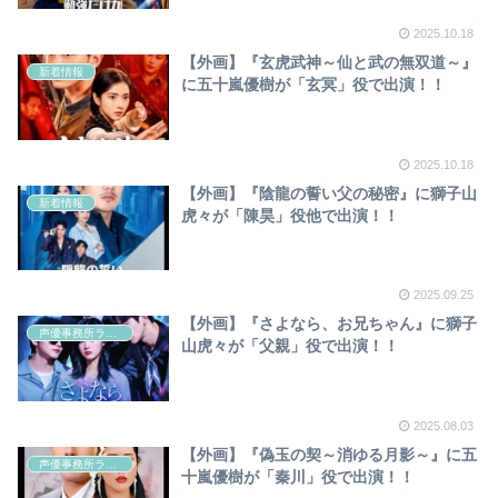
2025.10.18
【外画】『玄虎武神～仙と武の無双道～』
新着情報
に五十嵐優樹が「玄冥」役で出演！！
2025.10.18
【外画】『陰龍の誓い父の秘密』に獅子山
新着情報
虎々が「陳昊」役他で出演！！
2025.09.25
【外画】『さよなら、お兄ちゃん』に獅子
声優事務所ラディウス
山虎々が「父親」役で出演！！
2025.08.03
【外画】『偽玉の契～消ゆる月影～』に五
声優事務所ラディウス
十嵐優樹が「秦川」役で出演！！