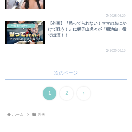
2025.06.29
【外画】『黙ってられない！ママの名にか
声優事務所ラディウス
けて戦う！』に獅子山虎々が「顧池白」役
で出演！！
2025.06.15
次のページ
次
1
2
へ
ホーム
外画