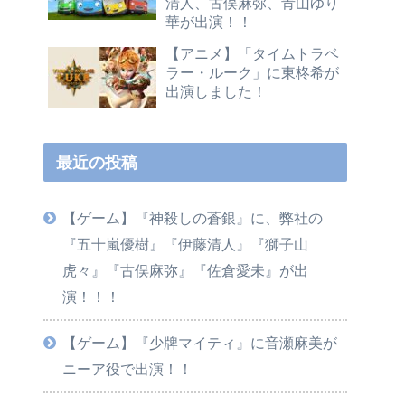
清人、古俣麻弥、青山ゆり
華が出演！！
【アニメ】「タイムトラベ
ラー・ルーク」に東柊希が
出演しました！
最近の投稿
【ゲーム】『神殺しの蒼銀』に、弊社の
『五十嵐優樹』『伊藤清人』『獅子山
虎々』『古俣麻弥』『佐倉愛未』が出
演！！！
【ゲーム】『少牌マイティ』に音瀬麻美が
ニーア役で出演！！