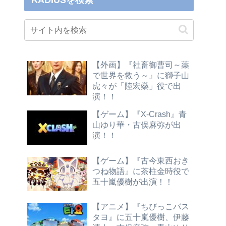
RADIUSを検索
【外画】『社畜御曹司～薬
で世界を救う～』に獅子山
虎々が「陸宏燊」役で出
演！！
【ゲーム】『X-Crash』青
山ゆり華・古俣麻弥が出
演！！
【ゲーム】『古今東西おき
つね物語』に茶柱金時役で
五十嵐優樹が出演！！
【アニメ】『ちびっこバス
タヨ』に五十嵐優樹、伊藤