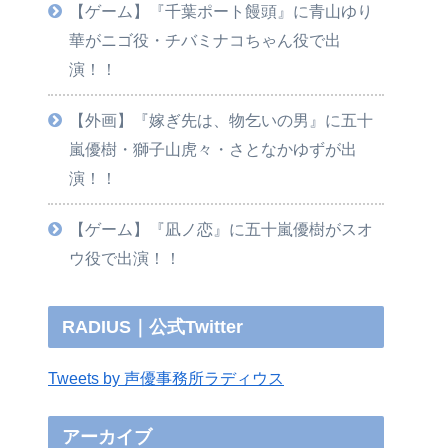
【ゲーム】『千葉ポート饅頭』に青山ゆり
華がニゴ役・チバミナコちゃん役で出
演！！
【外画】『嫁ぎ先は、物乞いの男』に五十
嵐優樹・獅子山虎々・さとなかゆずが出
演！！
【ゲーム】『凪ノ恋』に五十嵐優樹がスオ
ウ役で出演！！
RADIUS｜公式Twitter
Tweets by 声優事務所ラディウス
アーカイブ