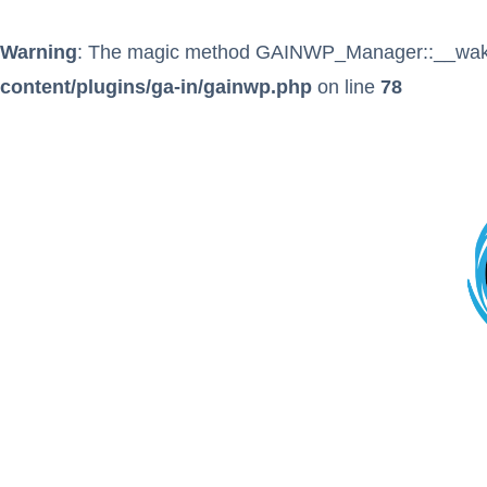
Warning
: The magic method GAINWP_Manager::__wakeup
content/plugins/ga-in/gainwp.php
on line
78