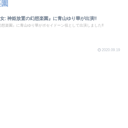
楽園
女: 神姫放置の幻想楽園』に青山ゆり華が出演‼️
幻想楽園』に青山ゆり華がポセイドーン役として出演しました‼️
2020.09.19