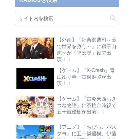
RADIUSを検索
【外画】『社畜御曹司～薬
で世界を救う～』に獅子山
虎々が「陸宏燊」役で出
演！！
【ゲーム】『X-Crash』青
山ゆり華・古俣麻弥が出
演！！
【ゲーム】『古今東西おき
つね物語』に茶柱金時役で
五十嵐優樹が出演！！
【アニメ】『ちびっこバス
タヨ』に五十嵐優樹、伊藤