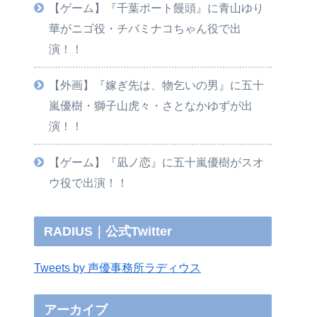
【ゲーム】『千葉ポート饅頭』に青山ゆり
華がニゴ役・チバミナコちゃん役で出
演！！
【外画】『嫁ぎ先は、物乞いの男』に五十
嵐優樹・獅子山虎々・さとなかゆずが出
演！！
【ゲーム】『凪ノ恋』に五十嵐優樹がスオ
ウ役で出演！！
RADIUS｜公式Twitter
Tweets by 声優事務所ラディウス
アーカイブ