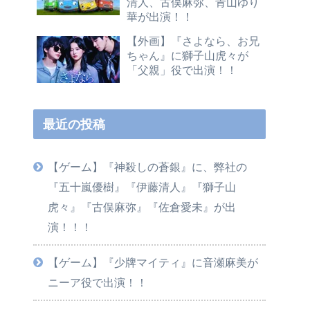
清人、古俣麻弥、青山ゆり
華が出演！！
【外画】『さよなら、お兄
ちゃん』に獅子山虎々が
「父親」役で出演！！
最近の投稿
【ゲーム】『神殺しの蒼銀』に、弊社の
『五十嵐優樹』『伊藤清人』『獅子山
虎々』『古俣麻弥』『佐倉愛未』が出
演！！！
【ゲーム】『少牌マイティ』に音瀬麻美が
ニーア役で出演！！