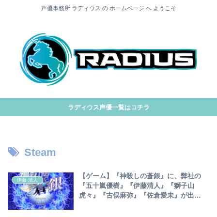
声優事務所 ラディウス の ホームページ へ ようこそ
ラディウス声優一覧はコチラ
Steam
【ゲーム】『神殺しの蒼銀』に、弊社の
伊藤 清人
『五十嵐優樹』『伊藤清人』『獅子山
虎々』『古俣麻弥』『佐倉愛未』が出
演！！！