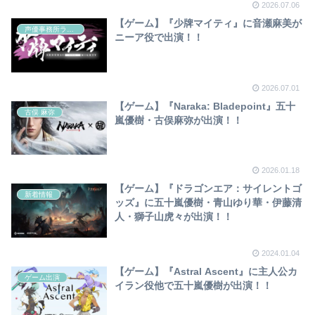
2026.07.06
【ゲーム】『少牌マイティ』に音瀬麻美が
声優事務所ラディウス
ニーア役で出演！！
2026.07.01
【ゲーム】『Naraka: Bladepoint』五十
古俣 麻弥
嵐優樹・古俣麻弥が出演！！
2026.01.18
【ゲーム】『ドラゴンエア：サイレントゴ
新着情報
ッズ』に五十嵐優樹・青山ゆり華・伊藤清
人・獅子山虎々が出演！！
2024.01.04
【ゲーム】『Astral Ascent』に主人公カ
ゲーム出演
イラン役他で五十嵐優樹が出演！！