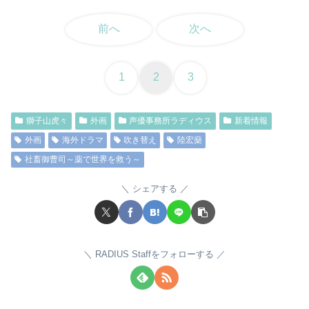
前へ
次へ
1
2
3
獅子山虎々
外画
声優事務所ラディウス
新着情報
外画
海外ドラマ
吹き替え
陸宏燊
社畜御曹司～薬で世界を救う～
シェアする
RADIUS Staffをフォローする