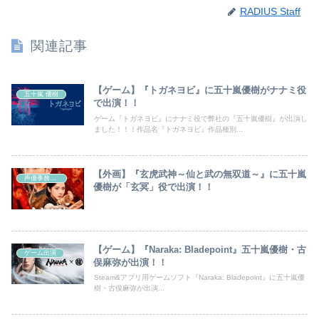
RADIUS Staff
関連記事
【ゲーム】『トガネヨビ』に五十嵐優樹がナナミ役
五十嵐 優樹
で出演！！
ゲーム『トガネヨビ』にナナミ役で弊社の『五十嵐優樹』が出演し
ました！！！作品名『トガネヨビ』作品種別...
【外画】『玄虎武神～仙と武の無双道～』に五十嵐
声優事務所ラディウス
優樹が「玄冥」役で出演！！
【ゲーム】『Naraka: Bladepoint』五十嵐優樹・古
ゲーム出演
俣麻弥が出演！！
Steam&アプリ用ゲームソフト『Naraka: Bladepoint』に五十嵐優
樹・古俣麻弥が出演...