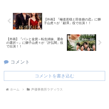
【外画】『極道若様と田舎娘の恋』に獅
子山虎々が「顧澤」役で出演！！
【外画】『パンと金貨～転生姉妹、運命
の選択～』に獅子山虎々が「許弘闊」役
で出演！！
コメント
コメントを書き込む
ホーム
声優事務所ラディウス