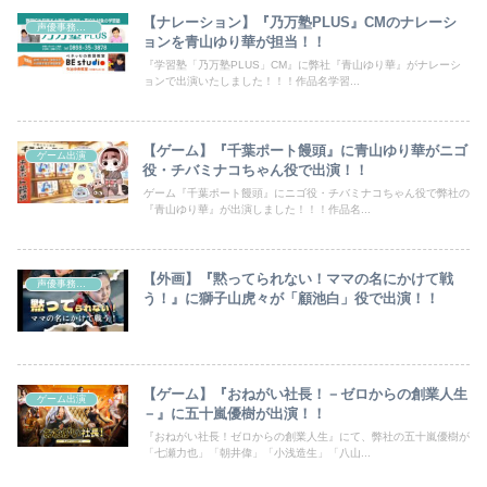
【ナレーション】『乃万塾PLUS』CMのナレーシ
声優事務所ラディウス
ョンを青山ゆり華が担当！！
『学習塾「乃万塾PLUS」CM』に弊社『青山ゆり華』がナレーシ
ョンで出演いたしました！！！作品名学習...
【ゲーム】『千葉ポート饅頭』に青山ゆり華がニゴ
ゲーム出演
役・チバミナコちゃん役で出演！！
ゲーム『千葉ポート饅頭』にニゴ役・チバミナコちゃん役で弊社の
『青山ゆり華』が出演しました！！！作品名...
【外画】『黙ってられない！ママの名にかけて戦
声優事務所ラディウス
う！』に獅子山虎々が「顧池白」役で出演！！
【ゲーム】『おねがい社長！－ゼロからの創業人生
ゲーム出演
－』に五十嵐優樹が出演！！
『おねがい社長！ゼロからの創業人生』にて、弊社の五十嵐優樹が
「七瀬力也」「朝井偉」「小浅造生」「八山...