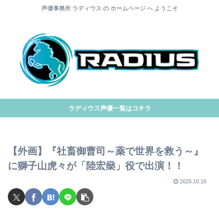
声優事務所 ラディウス の ホームページ へ ようこそ
ラディウス声優一覧はコチラ
【外画】『社畜御曹司～薬で世界を救う～』
に獅子山虎々が「陸宏燊」役で出演！！
2025.10.18